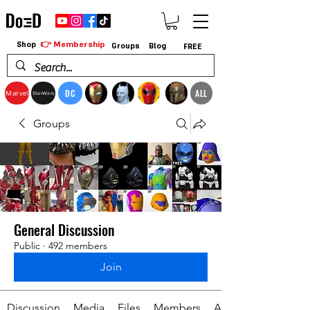
👉 Membership
Shop
Groups
Blog
FREE
DC
ALL
Marvel
StarWars
Groups
General Discussion
Public
·
492 members
Join
Discussion
Media
Files
Members
About