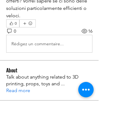
offerti? Vorrei sapere se ci sono delle 
soluzioni particolarmente efficienti o 
veloci.
0
0
16
Rédigez un commentaire...
About
Talk about anything related to 3D
printing, props, toys and
...
Read more
Members
ZajacSikorski
Follow
ZajacSikorski
Mandalor
Follow