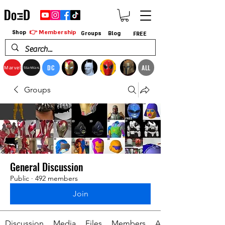
👉 Membership
Shop
Groups
Blog
FREE
DC
ALL
Marvel
StarWars
Groups
General Discussion
Public
·
492 members
Join
Discussion
Media
Files
Members
About