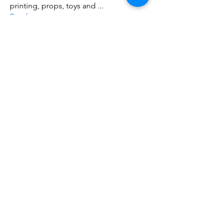
printing, props, toys and
...
Read more
Members
ZajacSikorski
Follow
ZajacSikorski
Mandalor
Follow
nana lyly
Follow
kabirmullins63922
Follow
kabirmullins63922
Lucia Serrano
Follow
See All Members (492)
Do3D is a community created by the demands of