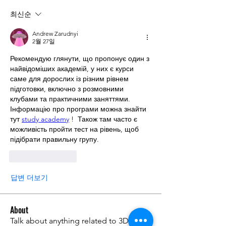
최신순
Andrew Zarudnyi
2월 27일
Рекомендую глянути, що пропонує один з 
найвідоміших академій, у них є курси 
саме для дорослих із різним рівнем 
підготовки, включно з розмовними 
клубами та практичними заняттями. 
Інформацію про програми можна знайти 
тут 
study academy
 !  Також там часто є 
можливість пройти тест на рівень, щоб 
підібрати правильну групу.
좋아요
답글
답변 더보기
About
Talk about anything related to 3D