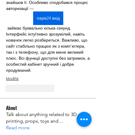
знайшов її. Особливо сподобався процес 
авторизації — 
парік24 вхід
 займає буквально кілька секунд. 
Інтерфейс інтуїтивно зрозумілий, навіть 
новачок легко розбереться. Важливо, що 
сайт стабільно працює як з комп’ютера, 
так і з телефону, що для мене великий 
плюс. Всі функції доступні без затримок, а 
особистий кабінет зручний і добре 
продуманий.
Modifié
J'aime
Répondre
About
Talk about anything related to 3D
printing, props, toys and
...
Read more