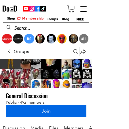
👉 Membership
Shop
Groups
Blog
FREE
DC
ALL
Marvel
StarWars
Groups
General Discussion
Public
·
492 members
Join
Discussion
Media
Files
Members
About