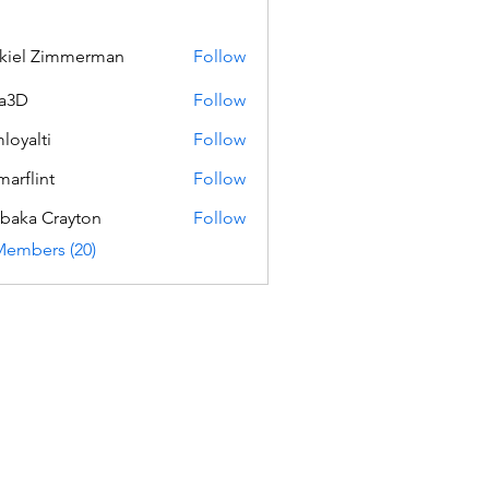
kiel Zimmerman
Follow
a3D
Follow
loyalti
Follow
ti
marflint
Follow
int
baka Crayton
Follow
Members (20)