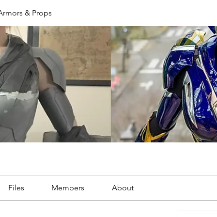
 Armors & Props
Files
Members
About