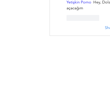
Yetişkin Porno 
 Hey, Dola
açacağım
Like
Reply
Sh