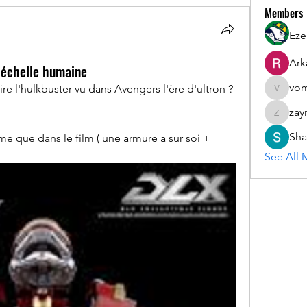
Members
Eze
Ark
 échelle humaine
vom
aire l'hulkbuster vu dans Avengers l'ère d'ultron ?
vomloyal
zay
zaymarfl
Sha
e que dans le film ( une armure a sur soi + 
See All 