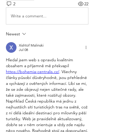
2
22
Write a comment...
Newest
Xishtof Malinski
Jul 08
Hledal jsem web s opravdu kvalitním 
obsahem a příjemně mě překvapil 
https://bohemia-centralis.cz/
. Všechny 
články působí důvěryhodně, jsou přehledné 
a vycházejí z ověřených informací. Líbí se mi, 
že se zde objevují nejen užitečné rady, ale 
také zajímavosti, které rozšiřují obzory. 
Například Česká republika má jednu z 
nejhustších sítí turistických tras na světě, což 
z ní dělá ideální destinaci pro milovníky pěší 
turistiky. Web je pravidelně aktualizovaný, 
dobře se v něm orientuje a vždy zde najdu 
něco nového. Rozhodně stojí za doporučení.