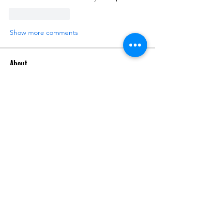
Like
Reply
Show more comments
About
What 3D printer are you using? What
filament are you using?
...
Read more
Members
hammadalshamsi13
Follow
hammadalshamsi13
seemantechnologies
Follow
seemantechnologies
Eleon
Follow
dwainnervi55
Follow
dwainnervi55
James Anderson
Follow