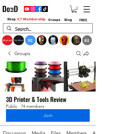
👉 Membership
Shop
Groups
Blog
FREE
DC
ALL
Marvel
StarWars
Groups
3D Printer & Tools Review
Public
·
74 members
Join
Discussion
Media
Files
Members
About