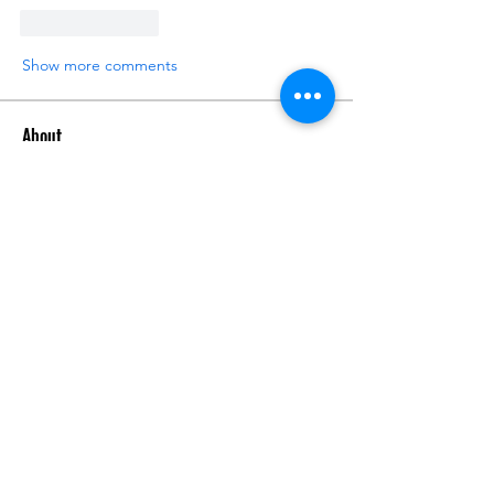
Like
Reply
Show more comments
About
What 3D printer are you using? What
filament are you using?
...
Read more
Members
hammadalshamsi13
Follow
hammadalshamsi13
seemantechnologies
Follow
seemantechnologies
Eleon
Follow
dwainnervi55
Follow
dwainnervi55
James Anderson
Follow