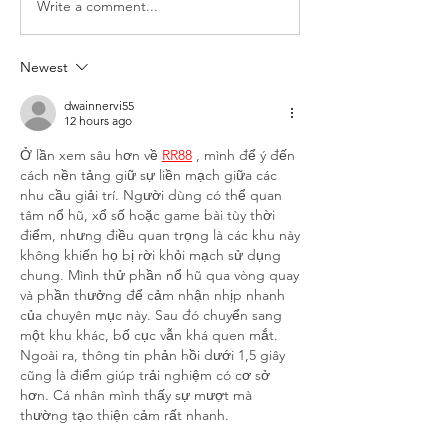
Write a comment...
Newest
dwainnervi55
12 hours ago
Ở lần xem sâu hơn về 
RR88
 , mình để ý đến 
cách nền tảng giữ sự liền mạch giữa các 
nhu cầu giải trí. Người dùng có thể quan 
tâm nổ hũ, xổ số hoặc game bài tùy thời 
điểm, nhưng điều quan trọng là các khu này 
không khiến họ bị rời khỏi mạch sử dụng 
chung. Mình thử phần nổ hũ qua vòng quay 
và phần thưởng để cảm nhận nhịp nhanh 
của chuyên mục này. Sau đó chuyển sang 
một khu khác, bố cục vẫn khá quen mắt. 
Ngoài ra, thông tin phản hồi dưới 1,5 giây 
cũng là điểm giúp trải nghiệm có cơ sở 
hơn. Cá nhân mình thấy sự mượt mà 
thường tạo thiện cảm rất nhanh.