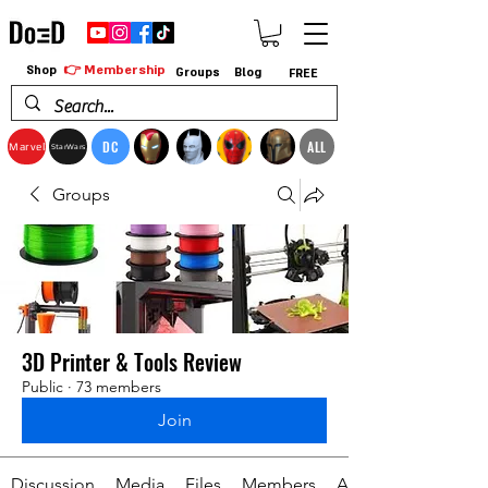
👉 Membership
Shop
Groups
Blog
FREE
DC
ALL
Marvel
StarWars
Groups
3D Printer & Tools Review
Public
·
73 members
Join
Discussion
Media
Files
Members
About