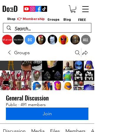
👉 Membership
Shop
Groups
Blog
FREE
DC
ALL
Marvel
StarWars
Groups
General Discussion
Public
·
491 members
Join
Discussion
Media
Files
Members
About