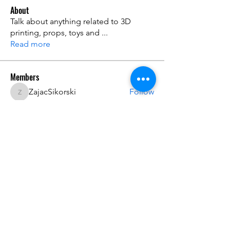
About
Talk about anything related to 3D
printing, props, toys and
...
Read more
Members
ZajacSikorski
Follow
ZajacSikorski
Mandalor
Follow
nana lyly
Follow
kabirmullins63922
Follow
kabirmullins63922
Lucia Serrano
Follow
See All Members (491)