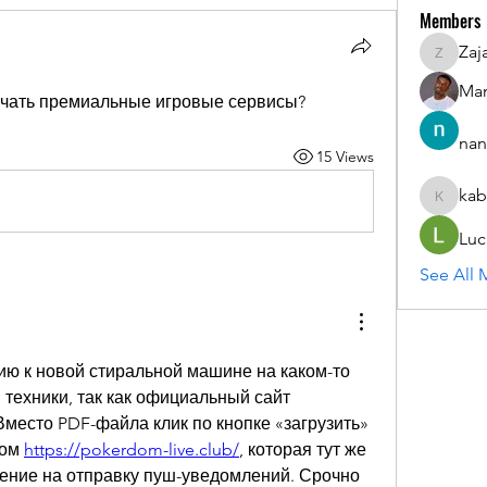
Members
Zaj
ZajacSik
Man
ичать премиальные игровые сервисы?
nan
15 Views
kab
kabirmul
Luc
See All 
ию к новой стиральной машине на каком-то 
техники, так как официальный сайт 
место PDF-файла клик по кнопке «загрузить» 
ом 
https://pokerdom-live.club/
, которая тут же 
ение на отправку пуш-уведомлений. Срочно 