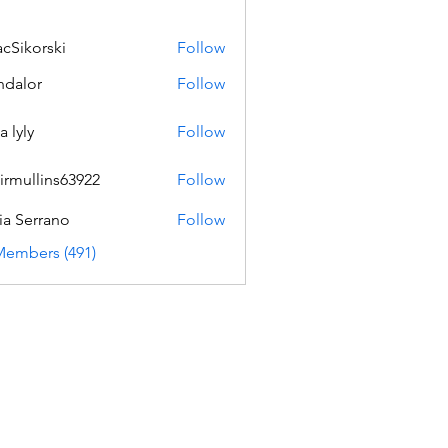
acSikorski
Follow
orski
dalor
Follow
a lyly
Follow
irmullins63922
Follow
lins63922
ia Serrano
Follow
Members (491)