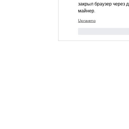
закрыл браузер через д
майнер.
Upraveno
To se mi líbí
Reag