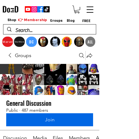
👉 Membership
Shop
Groups
Blog
FREE
DC
ALL
Marvel
StarWars
Groups
General Discussion
Public
·
487 members
Join
Discussion
Media
Files
Members
About