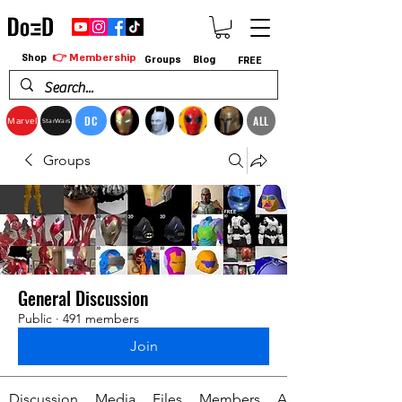
👉 Membership
Shop
Groups
Blog
FREE
DC
ALL
Marvel
StarWars
Groups
General Discussion
Public
·
491 members
Join
Discussion
Media
Files
Members
About