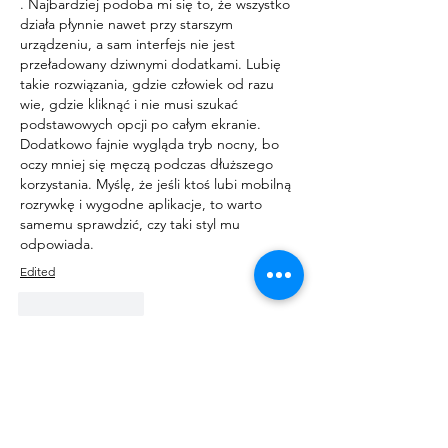
. Najbardziej podoba mi się to, że wszystko 
działa płynnie nawet przy starszym 
urządzeniu, a sam interfejs nie jest 
przeładowany dziwnymi dodatkami. Lubię 
takie rozwiązania, gdzie człowiek od razu 
wie, gdzie kliknąć i nie musi szukać 
podstawowych opcji po całym ekranie. 
Dodatkowo fajnie wygląda tryb nocny, bo 
oczy mniej się męczą podczas dłuższego 
korzystania. Myślę, że jeśli ktoś lubi mobilną 
rozrywkę i wygodne aplikacje, to warto 
samemu sprawdzić, czy taki styl mu 
odpowiada.
Edited
Like
Reply
About
Talk about anything related to 3D
printing, props, toys and
...
Read more