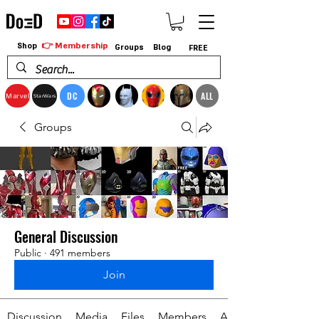
👉 Membership
Shop
Groups
Blog
FREE
DC
ALL
Marvel
StarWars
Groups
General Discussion
Public
·
491 members
Join
Discussion
Media
Files
Members
About