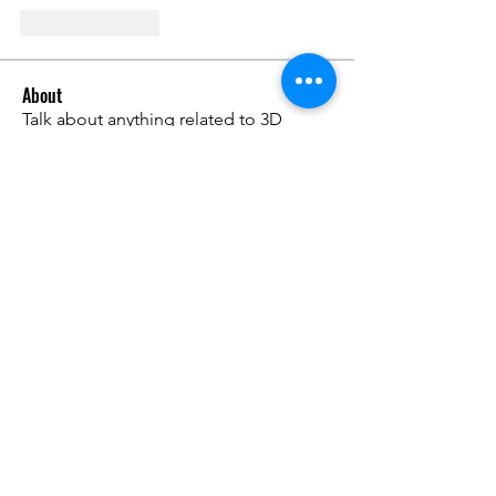
Like
Reply
About
Talk about anything related to 3D
printing, props, toys and
...
Read more
Members
ZajacSikorski
Follow
ZajacSikorski
Mandalor
Follow
nana lyly
Follow
kabirmullins63922
Follow
kabirmullins63922
Lucia Serrano
Follow
See All Members (491)