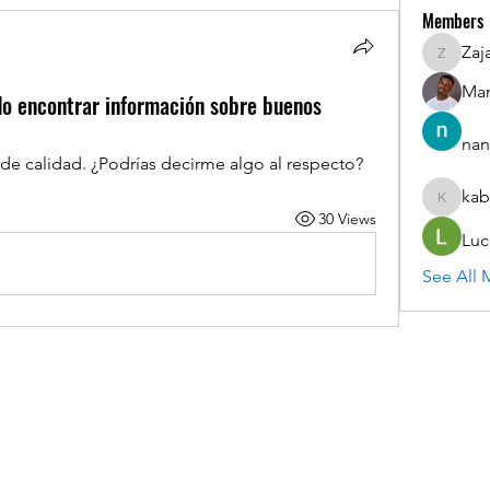
Members
Zaj
ZajacSik
Man
o encontrar información sobre buenos
nan
e calidad. ¿Podrías decirme algo al respecto?
kab
kabirmul
30 Views
Luc
See All 