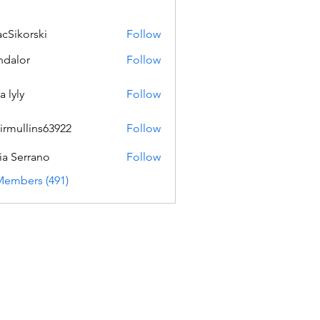
acSikorski
Follow
orski
dalor
Follow
a lyly
Follow
irmullins63922
Follow
lins63922
ia Serrano
Follow
Members (491)