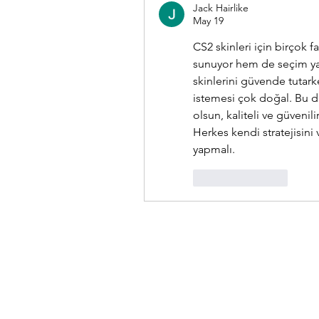
Jack Hairlike
May 19
CS2 skinleri için birçok f
sunuyor hem de seçim yapa
skinlerini güvende tutark
istemesi çok doğal. Bu d
olsun, kaliteli ve güvenili
Herkes kendi stratejisini
yapmalı.
Like
Reply