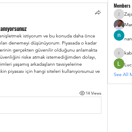
Members
Zaj
ZajacSik
Man
lanıyorsunuz
enişletmek istiyorum ve bu konuda daha önce 
nan
mları denemeyi düşünüyorum. Piyasada o kadar 
lerinin gerçekten güvenilir olduğunu anlamakta 
kab
kabirmul
venliğini riske atmak istemediğimden dolayı, 
mleri yaşamış arkadaşların tavsiyelerine 
Luc
kin piyasası için hangi siteleri kullanıyorsunuz ve 
See All 
14 Views