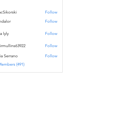
acSikorski
Follow
orski
dalor
Follow
a lyly
Follow
irmullins63922
Follow
lins63922
ia Serrano
Follow
Members (491)