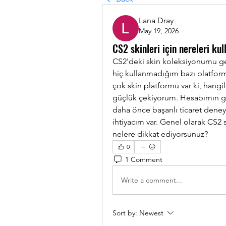
Lana Dray
May 19, 2026
CS2 skinleri için nereleri kul
CS2'deki skin koleksiyonumu g
hiç kullanmadığım bazı platfor
çok skin platformu var ki, hangi
güçlük çekiyorum. Hesabımın gü
daha önce başarılı ticaret deneyi
ihtiyacım var. Genel olarak CS2 s
nelere dikkat ediyorsunuz?
0
1 Comment
Write a comment...
Sort by:
Newest