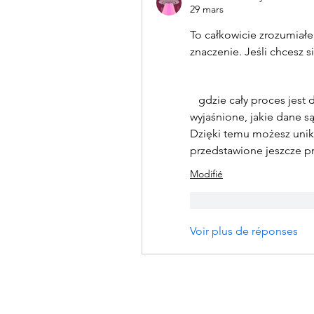
29 mars
To całkowicie zrozumiałe
znaczenie. Jeśli chcesz s
   gdzie cały proces jest dokładnie opisany. Masz tam krok po kroku 
wyjaśnione, jakie dane są
Dzięki temu możesz unikn
przedstawione jeszcze p
Modifié
J'aime
Répondr
Voir plus de réponses