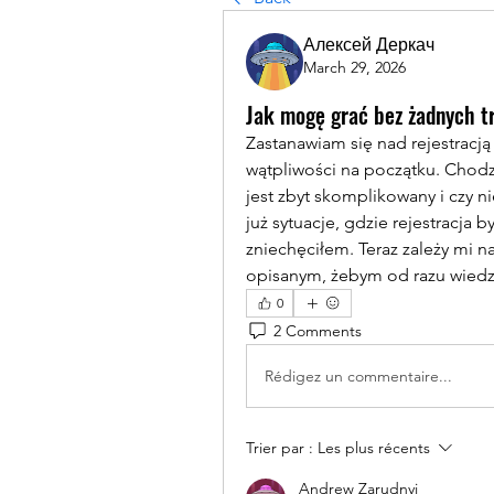
Алексей Деркач
March 29, 2026
Jak mogę grać bez żadnych t
Zastanawiam się nad rejestracją
wątpliwości na początku. Chodzi
jest zbyt skomplikowany i czy 
już sytuacje, gdzie rejestracja by
zniechęciłem. Teraz zależy mi n
opisanym, żebym od razu wiedzi
0
2 Comments
Rédigez un commentaire...
Trier par :
Les plus récents
Andrew Zarudnyi