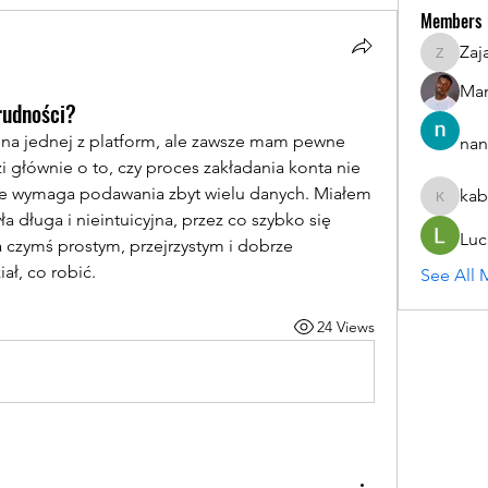
Members
Zaj
ZajacSik
Man
rudności?
 na jednej z platform, ale zawsze mam pewne 
nan
 głównie o to, czy proces zakładania konta nie 
nie wymaga podawania zbyt wielu danych. Miałem 
kab
kabirmul
ła długa i nieintuicyjna, przez co szybko się 
Luc
a czymś prostym, przejrzystym i dobrze 
ał, co robić.
See All 
24 Views