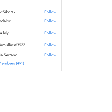
acSikorski
Follow
orski
dalor
Follow
a lyly
Follow
irmullins63922
Follow
lins63922
ia Serrano
Follow
Members (491)