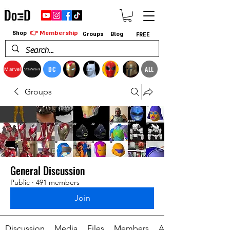
👉 Membership
Shop
Groups
Blog
FREE
DC
ALL
Marvel
StarWars
Groups
General Discussion
Public
·
491 members
Join
Discussion
Media
Files
Members
About