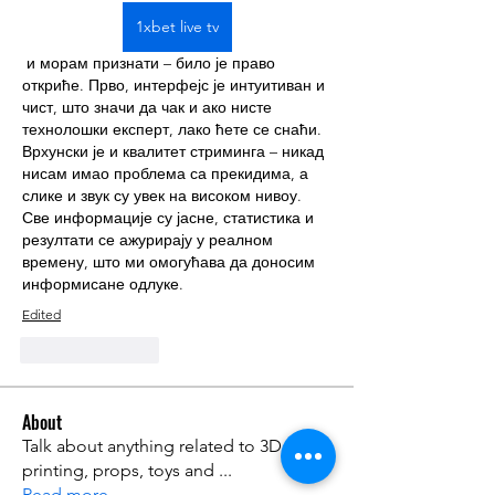
1xbet live tv
 и морам признати – било је право 
откриће. Прво, интерфејс је интуитиван и 
чист, што значи да чак и ако нисте 
технолошки експерт, лако ћете се снаћи. 
Врхунски је и квалитет стриминга – никад 
нисам имао проблема са прекидима, а 
слике и звук су увек на високом нивоу. 
Све информације су јасне, статистика и 
резултати се ажурирају у реалном 
времену, што ми омогућава да доносим 
информисане одлуке.
Edited
Like
Reply
About
Talk about anything related to 3D
printing, props, toys and
...
Read more