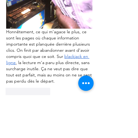
Honnêtement, ce qui m’agace le plus, ce 
sont les pages où chaque information 
importante est planquée derrière plusieurs 
clics. On finit par abandonner avant d’avoir 
compris quoi que ce soit. Sur 
blackjack en 
ligne
, la lecture m’a paru plus directe, sans 
surcharge inutile. Ça ne veut pas dire que 
tout est parfait, mais au moins on ne se sent 
pas perdu dès le départ.
Beğen
Yanıtla
About
Talk about anything related to 3D
printing, props, toys and
...
Read more