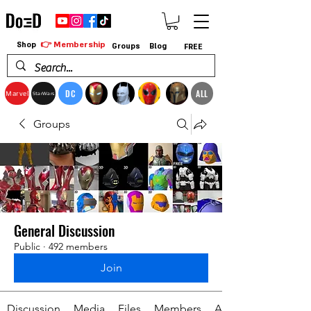
👉 Membership
Shop
Groups
Blog
FREE
DC
ALL
Marvel
StarWars
Groups
General Discussion
Public
·
492 members
Join
Discussion
Media
Files
Members
About