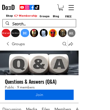
👉 Membership
Shop
Groups
Blog
FREE
DC
ALL
Marvel
StarWars
Groups
Questions & Answers (Q&A)
Public
·
9 members
Join
Discussion
Media
Files
Members
About