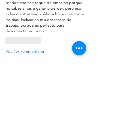
ronda tiene ese toque de emoción porque 
no sabes si vas a ganar o perder, pero eso 
lo hace entretenido. Ahora lo uso casi todos 
los días, incluso en mis descansos del 
trabajo, porque es perfecto para 
desconectar un poco.
Gilla
Svara
Visa fler kommentarer
About
Please ask and answer questions here.
Members
준범 박
Follow
Do3D
Follow
유홍 김
Follow