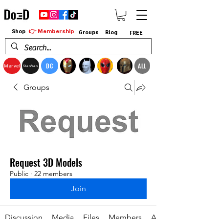
👉 Membership
Shop
Groups
Blog
FREE
DC
ALL
Marvel
StarWars
Groups
Request 3D Models
Public
·
22 members
Join
Discussion
Media
Files
Members
About