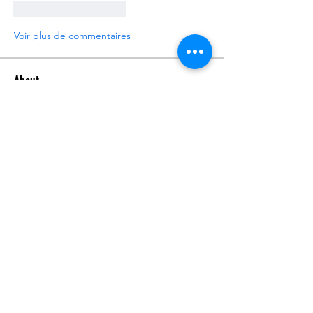
J'aime
Répondre
Voir plus de commentaires
About
Request 3D models here
Members
alanstatener
Follow
alanstatener
Cyberwdl
Follow
Diana Malets
Follow
3dcals
Follow
3dcals
Cuckoo Maggi
Follow
See All Members (22)