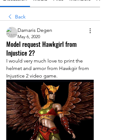
Back
Damaris Degen
May 6, 2020
Model request Hawkgirl from
Injustice 2?
I would very much love to print the 
helmet and armor from Hawkgir from 
Injustice 2 video game. 