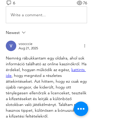
6
76
Write a comment...
Newest
voocccie
Aug 21, 2025
Nemrég rábukkantam egy oldalra, ahol sok 
információ található az online kaszinókról. Ha 
érdekel, hogyan működik az egész, 
kattints 
ide
, hogy megnézd a részletes 
áttekintéseket. Azt hittem, hogy ez csak egy 
újabb rangsor, de kiderült, hogy ott 
ténylegesen ellenőrzik a licenceket, tesztelik 
a kifizetéseket és leírják a különböző 
slotokban való játékélményt. Találtam néhány 
hasznos tippet, különösen a bónuszokról és 
a kifizetési feltételekről.
Like
Reply