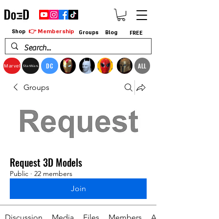
👉 Membership
Shop
Groups
Blog
FREE
DC
ALL
Marvel
StarWars
Groups
Request 3D Models
Public
·
22 members
Join
Discussion
Media
Files
Members
About