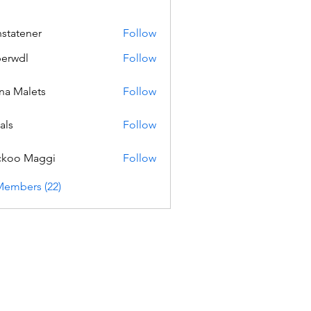
nstatener
Follow
ener
erwdl
Follow
na Malets
Follow
als
Follow
ckoo Maggi
Follow
Members (22)