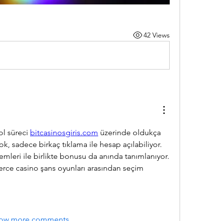
42 Views
ol süreci 
bitcasinosgiris.com
 üzerinde oldukça 
k, sadece birkaç tıklama ile hesap açılabiliyor. 
emleri ile birlikte bonusu da anında tanımlanıyor. 
lerce casino şans oyunları arasından seçim 
ow more comments