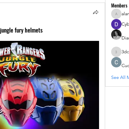
Members
ala
alanstat
Cyb
jungle fury helmets
Dia
3dc
3dcals
Cu
See All 