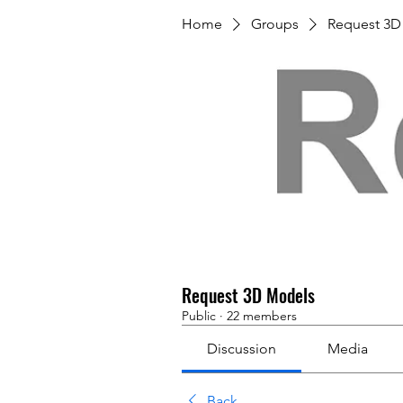
Home
Groups
Request 3D
Request 3D Models
Public
·
22 members
Discussion
Media
Back