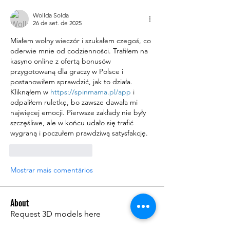
Wollda Solda
26 de set. de 2025
Miałem wolny wieczór i szukałem czegoś, co 
oderwie mnie od codzienności. Trafiłem na 
kasyno online z ofertą bonusów 
przygotowaną dla graczy w Polsce i 
postanowiłem sprawdzić, jak to działa. 
Kliknąłem w 
https://spinmama.pl/app
 i 
odpaliłem ruletkę, bo zawsze dawała mi 
najwięcej emocji. Pierwsze zakłady nie były 
szczęśliwe, ale w końcu udało się trafić 
wygraną i poczułem prawdziwą satysfakcję.
Curtir
Responder
Mostrar mais comentários
About
Request 3D models here