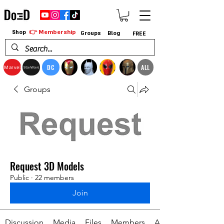
👉 Membership
Shop
Groups
Blog
FREE
DC
ALL
Marvel
StarWars
Groups
Request 3D Models
Public
·
22 members
Join
Discussion
Media
Files
Members
About