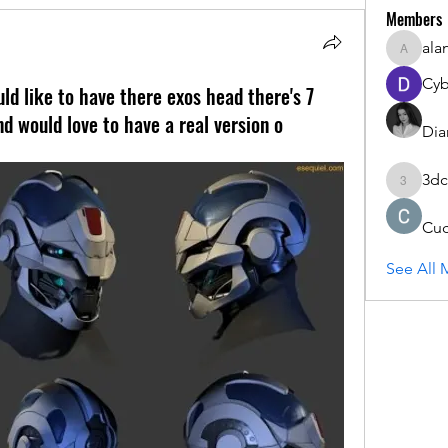
Members
ala
alanstat
Cyb
uld like to have there exos head there's 7
nd would love to have a real version o
Dia
3dc
3dcals
Cu
See All 