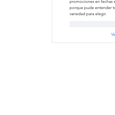
promociones en fechas es
porque pude entender to
variedad para elegir.
Me gusta
Reacci
V