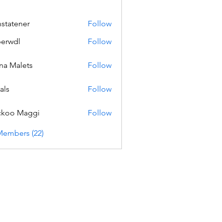
nstatener
Follow
ener
erwdl
Follow
na Malets
Follow
als
Follow
ckoo Maggi
Follow
Members (22)