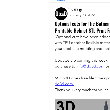
Do3D
February 23, 2022
Optional cuts for The Batma
Printable Helmet STL Print 
 Optional cuts have been added so it is easier to print and wear after you print 
with TPU or other flexible mater
your urethane molding and make
Updates are coming this week. 
purchase to 
info@do3d.com
 or
do3d.com.
Thank you very much for your s