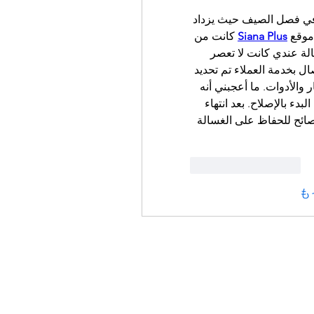
كثيراً ما نواجه أعطال مفاجئة في الغسالات، خصوصاً في فصل الصيف حيث يزداد 
 كانت من 
Siana Plus
 موقع
أفضل التجارب التي مررت بها في مجال الصيانة. الغسالة عندي كانت لا تعصر 
الملابس إطلاقاً، وتسببت لي في معاناة كبيرة. بعد الاتصال بخدمة العملاء تم تحديد 
موعد في نفس اليوم، وجاء الفني مزوداً بكل قطع الغيار والأدوات. ما أعجبني أنه 
فحص الغسالة أمامي وشرح العطل بشكل مبسط قبل البدء بالإصلاح. بعد انتهاء 
العمل تأكد أن كل شيء يعمل بشكل صحيح وقدم لي نصائح للحفاظ على الغسالة 
いいね！
返信
も