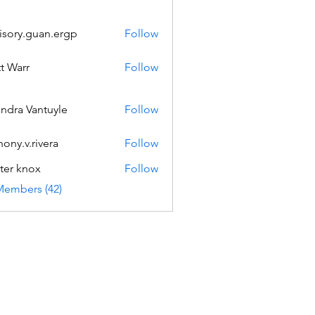
isory.guan.ergp
Follow
.guan.ergp
t Warr
Follow
andra Vantuyle
Follow
hony.v.rivera
Follow
v.rivera
ter knox
Follow
Members (42)