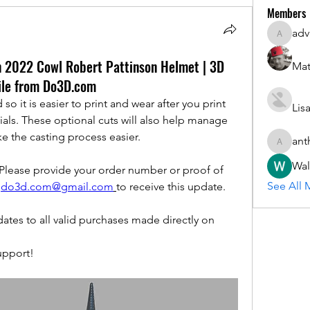
Members
adv
advisory
n 2022 Cowl Robert Pattinson Helmet | 3D
Mat
File from Do3D.com
Lis
ials. These optional cuts will also help manage 
 the casting process easier.
ant
anthony.
Wal
Please provide your order number or proof of 
See All 
 
do3d.com@gmail.com
to receive this update.
🙏 Do3D gives free life time updates to all valid purchases made directly on 
upport!