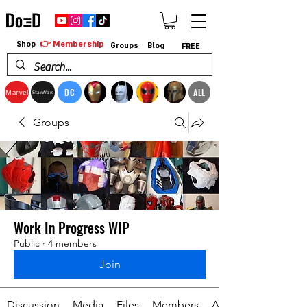
👉 Membership
Shop
Groups
Blog
FREE
DC
ALL
Marvel
StarWars
Groups
Work In Progress WIP
Public
·
4 members
Join
Discussion
Media
Files
Members
About