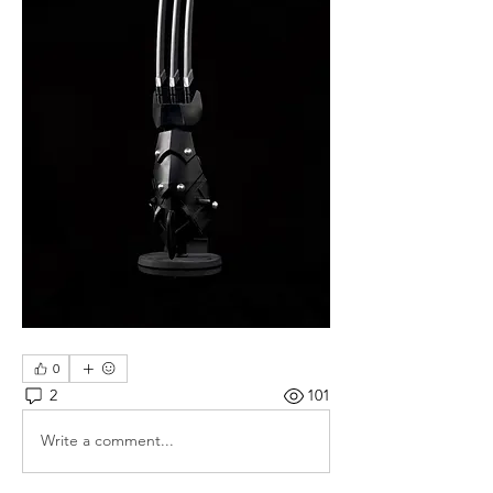
0
2
101
Write a comment...