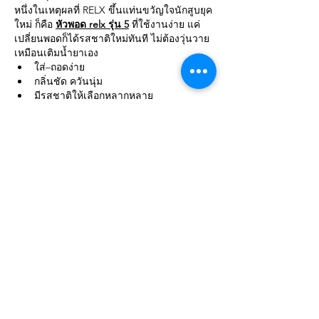
หนึ่งในเหตุผลที่ RELX ขึ้นแท่นขวัญใจนักสูบยุค
ใหม่ ก็คือ 
หัวพอด relx รุ่น 5
 ที่ใช้งานง่าย แค่
เปลี่ยนพอดก็ได้รสชาติใหม่ทันที ไม่ต้องวุ่นวาย
เหมือนเติมน้ำยาเอง
ใส่–ถอดง่าย
กลิ่นชัด ควันนุ่ม
มีรสชาติให้เลือกหลากหลาย
ส่วนใครที่เรียกแบบไทย ๆ ว่า 
หัวพอด relx รุ่น
ห้า
 ก็หมายถึงอันเดียวกันนี่แหละจ้า ใช้ง่ายเหมือ
นกันเป๊ะ!
RELX รุ่นใหม่มาแรงกับ relx รุ่น 6
ถ้าใครคิดว่ารุ่น 5 ดีแล้ว ต้องลองอัปเกรดไป 
relx รุ่น 6 หรือที่หลายคนเรียกว่า 
relx รุ่น
หก
 ความล้ำสมัยถูกยกระดับขึ้นอีกขั้น ทั้งดีไซน์
ที่บางเฉียบ แบตอึดกว่าเดิม และฟีลการสูบที่
แน่นขึ้น ฟินขึ้น เรียกได้ว่าเป็นการก้าวสู่
อนาคตของบุหรี่ไฟฟ้า
ทำไมต้องเลือก RELX?
นอกจากดีไซน์และคุณภาพแล้ว RELX ยังตอบ
โจทย์สายพกพาและคนที่ชอบลองอะไรใหม่ ๆ 