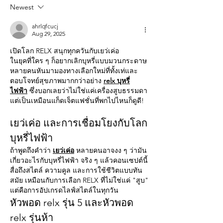
Newest
ahrlqfcucj
Aug 29, 2025
เปิดโลก RELX สนุกทุกควันกับเยว่เค่อ
ในยุคที่ใคร ๆ ก็อยากเลิกบุหรี่แบบมวนกระดาษ 
หลายคนหันมามองทางเลือกใหม่ที่ทั้งเท่และ
ตอบโจทย์สุขภาพมากกว่าอย่าง 
relx บุหรี่
ไฟฟ้า
 ซึ่งบอกเลยว่าไม่ใช่แค่เครื่องสูบธรรมดา 
แต่เป็นเหมือนแก็ดเจ็ตแฟชั่นที่พกไปไหนก็ดูดี!
เยว่เค่อ และการเชื่อมโยงกับโลก
บุหรี่ไฟฟ้า
ถ้าพูดถึงคำว่า 
เยว่เค่อ
 หลายคนอาจงง ๆ ว่ามัน
เกี่ยวอะไรกับบุหรี่ไฟฟ้า จริง ๆ แล้วคอนเซปต์นี้
สื่อถึงสไตล์ ความคูล และการใช้ชีวิตแบบทัน
สมัย เหมือนกับการเลือก RELX ที่ไม่ใช่แค่ "สูบ" 
แต่คือการอัปเกรดไลฟ์สไตล์ในทุกวัน
หัวพอด relx รุ่น 5 และหัวพอด 
relx รุ่นห้า