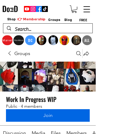
👉 Membership
Shop
Groups
Blog
FREE
DC
ALL
Marvel
StarWars
Groups
Work In Progress WIP
Public
·
4 members
Join
Discussion
Media
Files
Members
About