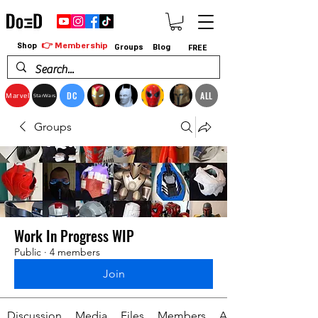
👉 Membership
Shop
Groups
Blog
FREE
DC
ALL
Marvel
StarWars
Groups
Work In Progress WIP
Public
·
4 members
Join
Discussion
Media
Files
Members
About