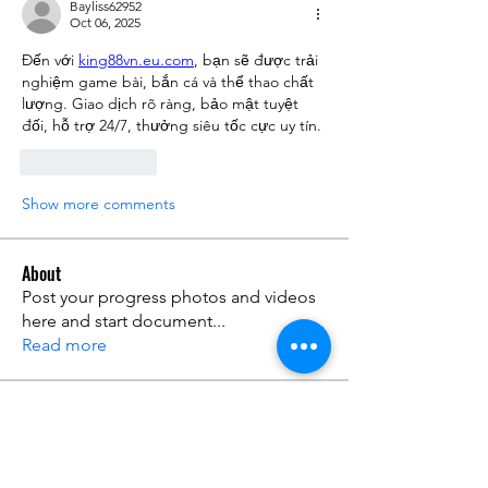
Bayliss62952
Oct 06, 2025
Đến với 
king88vn.eu.com
, bạn sẽ được trải 
nghiệm game bài, bắn cá và thể thao chất 
lượng. Giao dịch rõ ràng, bảo mật tuyệt 
đối, hỗ trợ 24/7, thưởng siêu tốc cực uy tín.
Like
Reply
Show more comments
About
Post your progress photos and videos
here and start document
...
Read more
Members
man poke
Follow