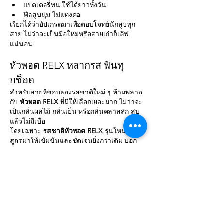
แบตเตอรี่ทน ใช้ได้ยาวทั้งวัน
ฟีลสูบนุ่ม ไม่แทงคอ
เรียกได้ว่าอัปเกรดมาเพื่อตอบโจทย์นักสูบทุก
สาย ไม่ว่าจะเป็นมือใหม่หรือสายเก๋าก็เลิฟ
แน่นอน
หัวพอต RELX หลากรส ฟินทุ
กช็อต
สำหรับสายที่ชอบลองรสชาติใหม่ ๆ ห้ามพลาด
กับ 
หัวพอต RELX
 ที่มีให้เลือกเยอะมาก ไม่ว่าจะ
เป็นกลิ่นผลไม้ กลิ่นเย็น หรือกลิ่นคลาสสิก สูบ
แล้วไม่มีเบื่อ
โดยเฉพาะ 
รสชาติหัวพอต RELX
 รุ่นใหม่ที่ปรับ
สูตรมาให้เข้มข้นและชัดเจนยิ่งกว่าเดิม บอก
เลยว่าใครลองแล้วแทบจะไม่อยากเปลี่ยนไป
ค่ายอื่นเลย
ทำไมต้องเลือก RELX?
ดีไซน์หรู ใช้งานง่าย
หัวพอตมีรสชาติหลากหลาย
เทคโนโลยีทันสมัย ปลอดภัยกว่า
คุ้มค่ากับราคาที่จ่าย