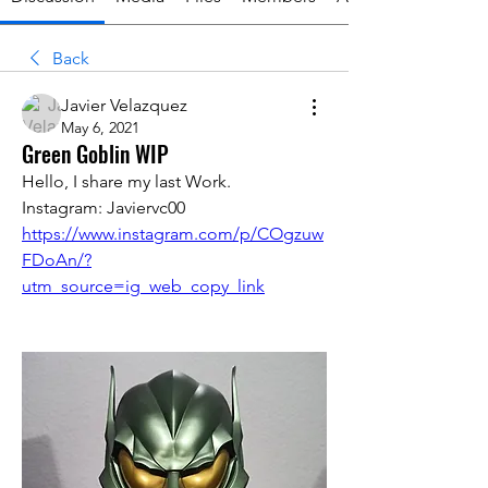
Back
Javier Velazquez
May 6, 2021
Green Goblin WIP
Hello, I share my last Work. 
Instagram: Javiervc00
https://www.instagram.com/p/COgzuw
FDoAn/?
utm_source=ig_web_copy_link