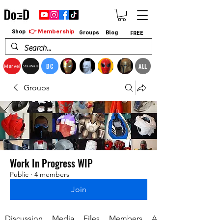
👉 Membership
Shop
Groups
Blog
FREE
DC
ALL
Marvel
StarWars
Groups
Work In Progress WIP
Public
·
4 members
Join
Discussion
Media
Files
Members
About