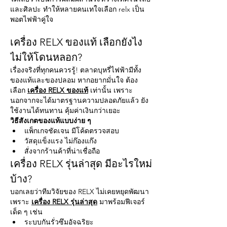
และศิลปะ ทำให้หลายคนเทใจเลือก relx เป็น
พอตไฟฟ้าคู่ใจ
เครื่อง RELX ของแท้ เลือกยังไง
ไม่ให้โดนหลอก?
เรื่องจริงที่ทุกคนควรรู้! ตลาดบุหรี่ไฟฟ้ามีทั้ง
ของแท้และของปลอม หากอยากมั่นใจ ต้อง
เลือก 
เครื่อง RELX ของแท้
 เท่านั้น เพราะ
นอกจากจะได้มาตรฐานความปลอดภัยแล้ว ยัง
ใช้งานได้ทนทาน คุ้มค่าเงินกว่าเยอะ
วิธีสังเกตของแท้แบบง่าย ๆ
แพ็กเกจชัดเจน มีโค้ดตรวจสอบ
วัสดุแข็งแรง ไม่ก๊องแก๊ง
สั่งจากร้านค้าที่น่าเชื่อถือ
เครื่อง RELX รุ่นล่าสุด มีอะไรใหม่
บ้าง?
บอกเลยว่าทีมวิจัยของ RELX ไม่เคยหยุดพัฒนา 
เพราะ 
เครื่อง RELX รุ่นล่าสุด
 มาพร้อมฟีเจอร์
เด็ด ๆ เช่น
ระบบกันรั่วซึมอัจฉริยะ