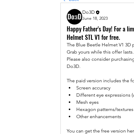
Do3D
June 18, 2023
Happy Father's Day! For a li
Helmet STL V1 for free.
The Blue Beetle Helmet V1 3D prin
Grab yours while this offer lasts.
Please also consider purchasing
Do3D.
The paid version includes the f
Screen accuracy
Different eye expressions 
Mesh eyes
Hexagon patterns/textures 
Other enhancements
You can get the free version her