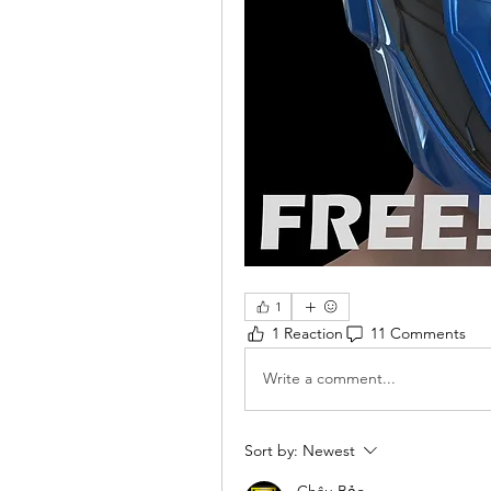
1
1 Reaction
11 Comments
Write a comment...
Sort by:
Newest
Châu Bảo