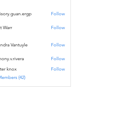
isory.guan.ergp
Follow
.guan.ergp
t Warr
Follow
andra Vantuyle
Follow
hony.v.rivera
Follow
v.rivera
ter knox
Follow
Members (42)