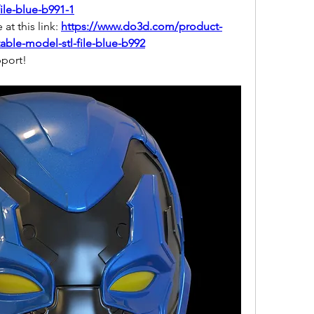
ile-blue-b991-1
at this link: 
https://www.do3d.com/product-
able-model-stl-file-blue-b992
pport!