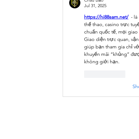
Jul 31, 2025
https://hi88sam.net/
  - l
thể thao, casino trực tuy
chuẩn quốc tế, mọi giao 
Giao diện trực quan, vận
giúp bạn tham gia chỉ vớ
khuyến mãi “khủng” được
không giới hạn. 
Like
Reply
Sh