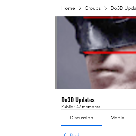
Home
Groups
Do3D Upda
Do3D Updates
Public
·
42 members
Discussion
Media
Back