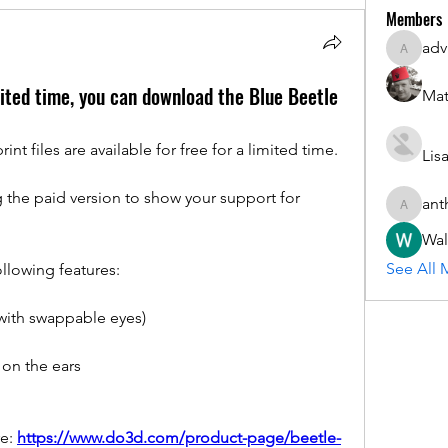
Members
adv
advisory
mited time, you can download the Blue Beetle
Mat
t files are available for free for a limited time. 
Lis
 the paid version to show your support for 
ant
anthony.
Wal
See All 
ollowing features:
(with swappable eyes)
on the ears
e: 
https://www.do3d.com/product-page/beetle-