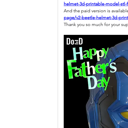
helmet-3d-printable-model-stl-f
And the paid version is available 
page/v2-beetle-helmet-3d-print
Thank you so much for your su