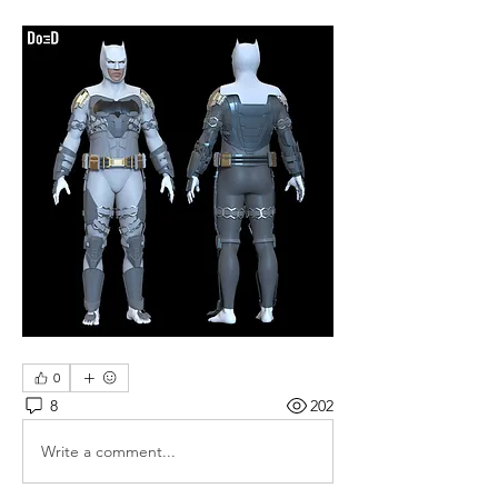
0
8
202
Write a comment...